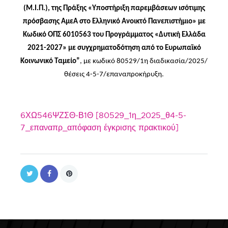
(Μ.Ι.Π.), της Πράξης «Υποστήριξη παρεμβάσεων ισότιμης
πρόσβασης ΑμεΑ στο Ελληνικό Ανοικτό Πανεπιστήμιο» με
Κωδικό ΟΠΣ 6010563 του Προγράμματος «Δυτική Ελλάδα
2021-2027» με συγχρηματοδότηση από το Ευρωπαϊκό
Κοινωνικό Ταμείο”
, με κωδικό 80529/1η διαδικασία/2025/
θέσεις 4-5-7/επαναπροκήρυξη.
6ΧΩ546ΨΖΣΘ-Β1Θ [80529_1η_2025_θ4-5-
7_επαναπρ_απόφαση έγκρισης πρακτικού]