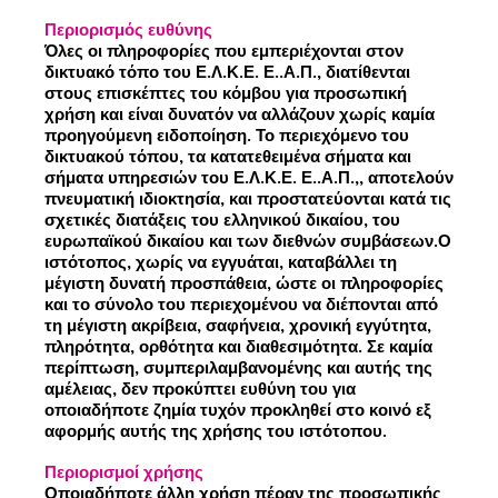
Περιορισμός ευθύνης
Όλες οι πληροφορίες που εμπεριέχονται στον
δικτυακό τόπο του Ε.Λ.Κ.Ε. Ε..Α.Π., διατίθενται
στους επισκέπτες του κόμβου για προσωπική
χρήση και είναι δυνατόν να αλλάζουν χωρίς καμία
προηγούμενη ειδοποίηση. Το περιεχόμενο του
δικτυακού τόπου, τα κατατεθειμένα σήματα και
σήματα υπηρεσιών του Ε.Λ.Κ.Ε. Ε..Α.Π.,, αποτελούν
πνευματική ιδιοκτησία, και προστατεύονται κατά τις
σχετικές διατάξεις του ελληνικού δικαίου, του
ευρωπαϊκού δικαίου και των διεθνών συμβάσεων.Ο
ιστότοπος, χωρίς να εγγυάται, καταβάλλει τη
μέγιστη δυνατή προσπάθεια, ώστε οι πληροφορίες
και το σύνολο του περιεχομένου να διέπονται από
τη μέγιστη ακρίβεια, σαφήνεια, χρονική εγγύτητα,
πληρότητα, ορθότητα και διαθεσιμότητα. Σε καμία
περίπτωση, συμπεριλαμβανομένης και αυτής της
αμέλειας, δεν προκύπτει ευθύνη του για
οποιαδήποτε ζημία τυχόν προκληθεί στο κοινό εξ
αφορμής αυτής της χρήσης του ιστότοπου.
Περιορισμοί
χρήσης
Οποιαδήποτε άλλη χρήση πέραν της προσωπικής