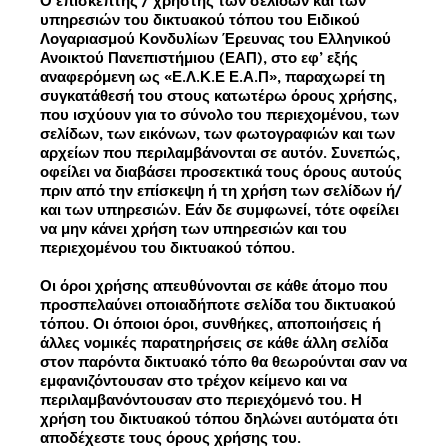
Ο επισκέπτης / χρήστης των σελίδων και των
υπηρεσιών του δικτυακού τόπου του Ειδικού
Λογαριασμού Κονδυλίων Έρευνας του Ελληνικού
Ανοικτού Πανεπιστήμιου (ΕΑΠ), στο εφ’ εξής
αναφερόμενη ως «Ε.Λ.Κ.Ε Ε.Α.Π», παραχωρεί τη
συγκατάθεσή του στους κατωτέρω όρους χρήσης,
που ισχύουν για το σύνολο του περιεχομένου, των
σελίδων, των εικόνων, των φωτογραφιών και των
αρχείων που περιλαμβάνονται σε αυτόν. Συνεπώς,
οφείλει να διαβάσει προσεκτικά τους όρους αυτούς
πριν από την επίσκεψη ή τη χρήση των σελίδων ή/
και των υπηρεσιών. Εάν δε συμφωνεί, τότε οφείλει
να μην κάνει χρήση των υπηρεσιών και του
περιεχομένου του δικτυακού τόπου.
Οι όροι χρήσης απευθύνονται σε κάθε άτομο που
προσπελαύνει οποιαδήποτε σελίδα του δικτυακού
τόπου. Οι όποιοι όροι, συνθήκες, αποποιήσεις ή
άλλες νομικές παρατηρήσεις σε κάθε άλλη σελίδα
στον παρόντα δικτυακό τόπο θα θεωρούνται σαν να
εμφανιζόντουσαν στο τρέχον κείμενο και να
περιλαμβανόντουσαν στο περιεχόμενό του. Η
χρήση του δικτυακού τόπου δηλώνει αυτόματα ότι
αποδέχεστε τους όρους χρήσης του.