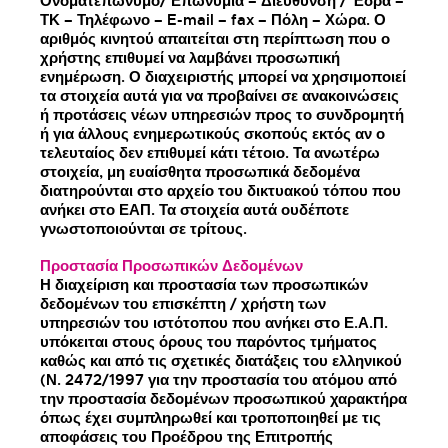
Ονοματεπώνυμο/ Επωνυμία – Διεύθυνση / Έδρα –
ΤΚ – Τηλέφωνο – E-mail – fax – Πόλη – Χώρα. Ο
αριθμός κινητού απαιτείται στη περίπτωση που ο
χρήστης επιθυμεί να λαμβάνει προσωπική
ενημέρωση. Ο διαχειριστής μπορεί να χρησιμοποιεί
τα στοιχεία αυτά για να προβαίνει σε ανακοινώσεις
ή προτάσεις νέων υπηρεσιών προς το συνδρομητή
ή για άλλους ενημερωτικούς σκοπούς εκτός αν ο
τελευταίος δεν επιθυμεί κάτι τέτοιο. Τα ανωτέρω
στοιχεία, μη ευαίσθητα προσωπικά δεδομένα
διατηρούνται στο αρχείο του δικτυακού τόπου που
ανήκει στο ΕΑΠ. Τα στοιχεία αυτά ουδέποτε
γνωστοποιούνται σε τρίτους.
Προστασία Προσωπικών Δεδομένων
Η διαχείριση και προστασία των προσωπικών
δεδομένων του επισκέπτη / χρήστη των
υπηρεσιών του ιστότοπου που ανήκει στο Ε.Α.Π.
υπόκειται στους όρους του παρόντος τμήματος
καθώς και από τις σχετικές διατάξεις του ελληνικού
(Ν. 2472/1997 για την προστασία του ατόμου από
την προστασία δεδομένων προσωπικού χαρακτήρα
όπως έχει συμπληρωθεί και τροποποιηθεί με τις
αποφάσεις του Προέδρου της Επιτροπής