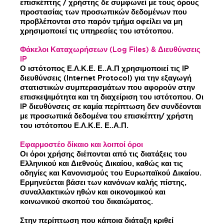
επισκέπτης / χρήστης δε συμφωνεί με τους όρους
προστασίας των προσωπικών δεδομένων που
προβλέπονται στο παρόν τμήμα οφείλει να μη
χρησιμοποιεί τις υπηρεσίες του ιστότοπου.
Φάκελοι Καταχωρήσεων (Log Files) & Διευθύνσεις
IP
Ο ιστότοπος Ε.Λ.Κ.Ε. Ε..Α.Π χρησιμοποιεί τις IP
διευθύνσεις (Internet Protocol) για την εξαγωγή
στατιστικών συμπερασμάτων που αφορούν στην
επισκεψιμότητα και τη διαχείριση του ιστότοπου. Οι
IP διευθύνσεις σε καμία περίπτωση δεν συνδέονται
με προσωπικά δεδομένα του επισκέπτη/ χρήστη
του ιστότοπου Ε.Λ.Κ.Ε. Ε..Α.Π.
Εφαρμοστέο δίκαιο και λοιποί όροι
Οι όροι χρήσης διέπονται από τις διατάξεις του
Ελληνικού και Διεθνούς Δικαίου, καθώς και τις
οδηγίες και Κανονισμούς του Ευρωπαϊκού Δικαίου.
Ερμηνεύεται βάσει των κανόνων καλής πίστης,
συναλλακτικών ηθών και οικονομικού και
κοινωνικού σκοπού του δικαιώματος.
Στην περίπτωση που κάποια διάταξη κριθεί