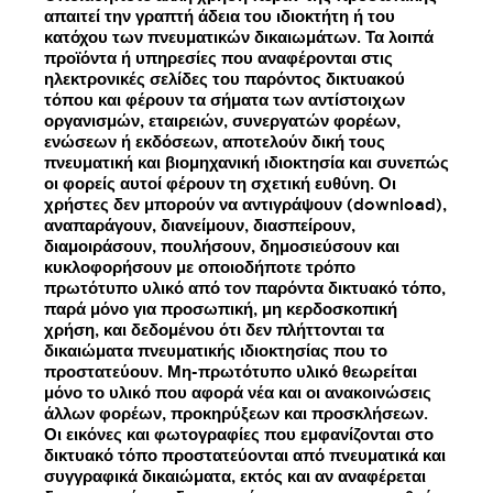
απαιτεί την γραπτή άδεια του ιδιοκτήτη ή του
κατόχου των πνευματικών δικαιωμάτων. Τα λοιπά
προϊόντα ή υπηρεσίες που αναφέρονται στις
ηλεκτρονικές σελίδες του παρόντος δικτυακού
τόπου και φέρουν τα σήματα των αντίστοιχων
οργανισμών, εταιρειών, συνεργατών φορέων,
ενώσεων ή εκδόσεων, αποτελούν δική τους
πνευματική και βιομηχανική ιδιοκτησία και συνεπώς
οι φορείς αυτοί φέρουν τη σχετική ευθύνη. Οι
χρήστες δεν μπορούν να αντιγράψουν (download),
αναπαράγουν, διανείμουν, διασπείρουν,
διαμοιράσουν, πουλήσουν, δημοσιεύσουν και
κυκλοφορήσουν με οποιοδήποτε τρόπο
πρωτότυπο υλικό από τον παρόντα δικτυακό τόπο,
παρά μόνο για προσωπική, μη κερδοσκοπική
χρήση, και δεδομένου ότι δεν πλήττονται τα
δικαιώματα πνευματικής ιδιοκτησίας που το
προστατεύουν. Μη-πρωτότυπο υλικό θεωρείται
μόνο το υλικό που αφορά νέα και οι ανακοινώσεις
άλλων φορέων, προκηρύξεων και προσκλήσεων.
Οι εικόνες και φωτογραφίες που εμφανίζονται στο
δικτυακό τόπο προστατεύονται από πνευματικά και
συγγραφικά δικαιώματα, εκτός και αν αναφέρεται