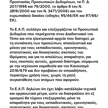
Προστασίας Προσωπικών Δεδομένων, τα Π. Δ.
207/1998 και 79/2000, το άρθρο 8 του Ν.
2819/2000 και τον Ν. 3471/2006) και του
ευρωπαϊκού δικαίου (οδηγίες 95/46/ΕΚ και 97/66/
ΕΚ).
Το Ε.Α.Π. συλλέγει και επεξεργάζεται τα Προσωπικά
Δεδομένα που περιέχονται στον Διαδικτυακό του
Τόπο και στα ηλεκτρονικά αρχεία που διατηρεί, με
τη συναίνεση των προσώπων, αποκλειστικά και
μόνον για τους εκπαιδευτικούς, ερευνητικούς,
στατιστικούς και διοικητικούς σκοπούς του
Ιδρύματος και για το απολύτως απαραίτητο, για
τους σκοπούς αυτούς, χρονικό διάστημα, σύμφωνα
με την ισχύουσα νομοθεσία και τον Κανονισμό
2016/679 και δεν προβαίνει σε οποιαδήποτε,
περαιτέρω χρήση τους, χωρίς τη ρητή
συγκατάθεση των ατόμων που αφορούν.
Το Ε.Α.Π. δηλώνει ότι έχει λάβει κατάλληλα τεχνικά
και οργανωτικά μέτρα, ώστε να διασφαλίσει ότι εξ
ορισμού θα τύχουν επεξεργασίας μόνο τα
απαραίτητα για τους εκπαιδευτικούς, ερευνητικούς,
στατιστικούς και διοικητικούς σκοπούς του