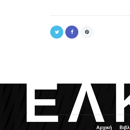
Ε
Λ
Αρχική
Βιβλ