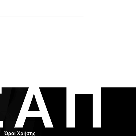
Ε
Α
Π
Όροι Χρήσης