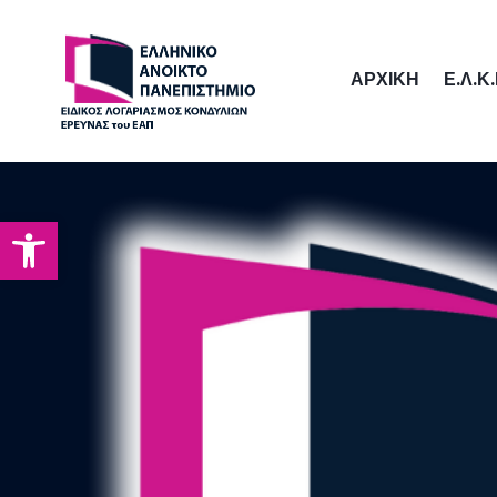
ΑΡΧΙΚΗ
Ε.Λ.Κ.
Open toolbar