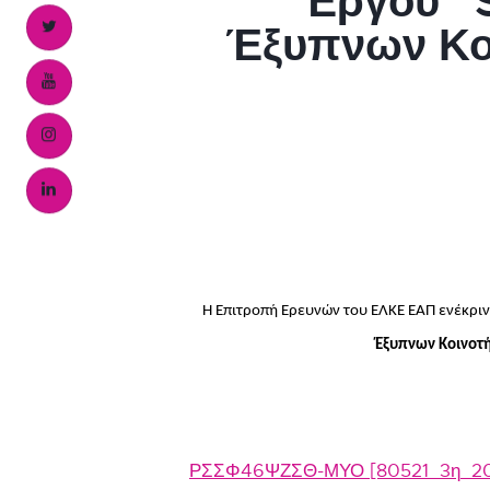
Έργου “
Έξυπνων Κο
Η Επιτροπή Ερευνών του ΕΛΚΕ ΕΑΠ ενέκριν
Έξυπνων Κοινοτ
ΡΣΣΦ46ΨΖΣΘ-ΜΥΟ [80521_3η_2