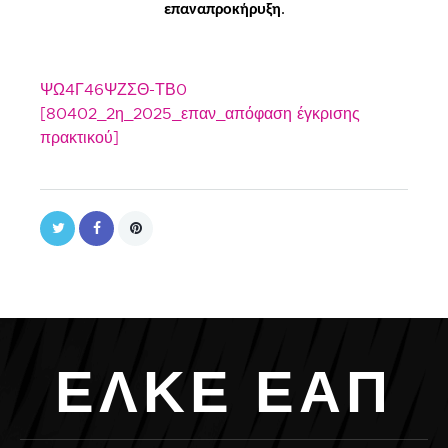
επαναπροκήρυξη
.
ΨΩ4Γ46ΨΖΣΘ-ΤΒ0
[80402_2η_2025_επαν_απόφαση έγκρισης
πρακτικού]
Ε
Λ
Κ
Ε
Ε
Α
Π