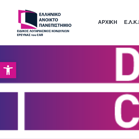
ΑΡΧΙΚΗ
Ε.Λ.Κ.
Open toolbar