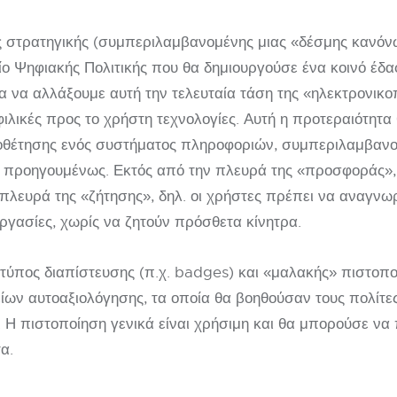
ής στρατηγικής (συμπεριλαμβανομένης μιας «δέσμης κανόνω
ίο Ψηφιακής Πολιτικής που θα δημιουργούσε ένα κοινό έδα
ια να αλλάξουμε αυτή την τελευταία τάση της «ηλεκτρονικ
ιλικές προς το χρήστη τεχνολογίες. Αυτή η προτεραιότητα
ιοθέτησης ενός συστήματος πληροφοριών, συμπεριλαμβαν
προηγουμένως. Εκτός από την πλευρά της «προσφοράς», 
πλευρά της «ζήτησης», δηλ. οι χρήστες πρέπει να αναγνωρ
εργασίες, χωρίς να ζητούν πρόσθετα κίνητρα.
ς τύπος διαπίστευσης (π.χ. badges) και «μαλακής» πιστοπ
ίων αυτοαξιολόγησης, τα οποία θα βοηθούσαν τους πολίτες
. Η πιστοποίηση γενικά είναι χρήσιμη και θα μπορούσε να
α.