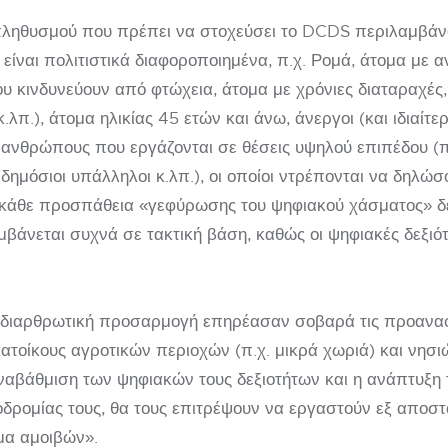
υ πληθυσμού που πρέπει να στοχεύσει το DCDS περιλαμβά
 είναι πολιτιστικά διαφοροποιημένα, π.χ. Ρομά, άτομα με 
 κινδυνεύουν από φτώχεια, άτομα με χρόνιες διαταραχές,
κ.λπ.), άτομα ηλικίας 45 ετών και άνω, άνεργοι (και ιδιαί
ανθρώπους που εργάζονται σε θέσεις υψηλού επιπέδου (π.
, δημόσιοι υπάλληλοι κ.λπ.), οι οποίοι ντρέπονται να δηλ
τι κάθε προσπάθεια «γεφύρωσης του ψηφιακού χάσματος» 
βάνεται συχνά σε τακτική βάση, καθώς οι ψηφιακές δεξι
 διαρθρωτική προσαρμογή επηρέασαν σοβαρά τις προαναφ
κατοίκους αγροτικών περιοχών (π.χ. μικρά χωριά) και νησ
 αναβάθμιση των ψηφιακών τους δεξιοτήτων και η ανάπτυξη
δρομίας τους, θα τους επιτρέψουν να εργαστούν εξ αποστ
μα αμοιβών».