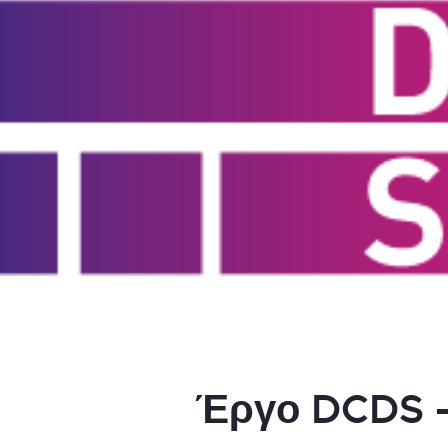
Έργο DCDS –