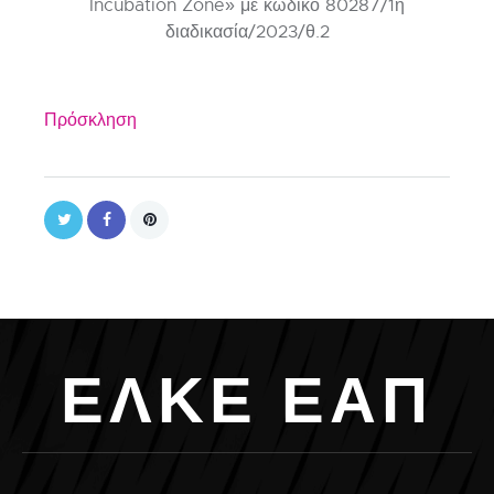
Incubation Zone» με κωδικό 80287/1η
διαδικασία/2023/θ.2
Πρόσκληση
Ε
Λ
Κ
Ε
Ε
Α
Π