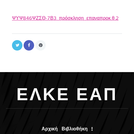
ΨΥΨ846ΨΖΣΘ-7Β3_πρόσκληση_επαναπροκ.θ.2
Ε
Λ
Κ
Ε
Ε
Α
Π
Αρχική
Βιβλιοθήκη