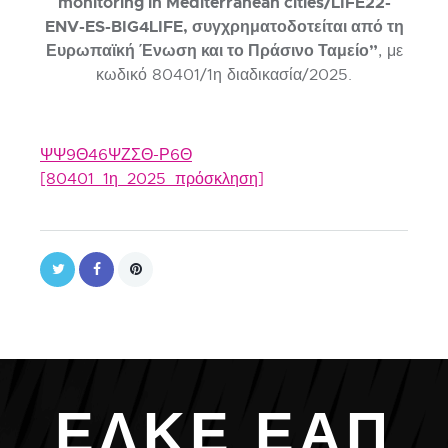
monitoring in Mediterranean cities/LIFE22-
ENV-ES-BIG4LIFE, συγχρηματοδοτείται από τη
Ευρωπαϊκή Ένωση και το Πράσινο Ταμείο”
, με
κωδικό 80401/1η διαδικασία/2025.
ΨΨ9Θ46ΨΖΣΘ-Ρ6Θ
[80401_1η_2025_πρόσκληση]
Ε
Λ
Κ
Ε
Ε
Α
Π