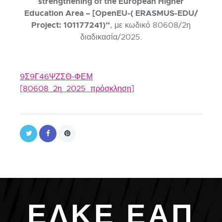
strengthening of the European Higher
Education Area – [OpenEU-( ERASMUS-EDU/
Project: 101177241)”
, με κωδικό 80608/2η
διαδικασία/2025.
9Σ9Γ46ΨΖΣΘ-ΦΕΜ
[80608_2η_2025_πρόσκληση]
Ε
Λ
Κ
Ε
Ε
Α
Π