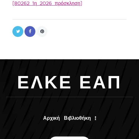
[80262_1η_2026_πρόσκληση]
Ε
Λ
Κ
Ε
Ε
Α
Π
Αρχική
Βιβλιοθήκη