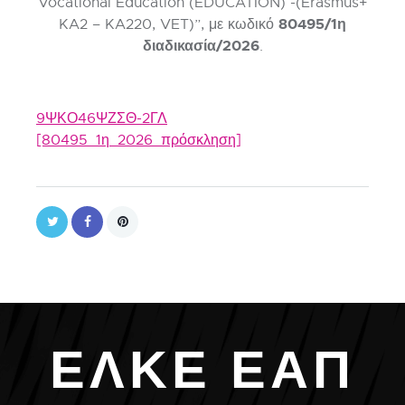
Vocational Education (EDUCATION) -(Erasmus+
80495/1η
KA2 – KA220, VET)”, με κωδικό
διαδικασία/2026
.
9ΨΚΟ46ΨΖΣΘ-2ΓΛ
[80495_1η_2026_πρόσκληση]
Ε
Λ
Κ
Ε
Ε
Α
Π