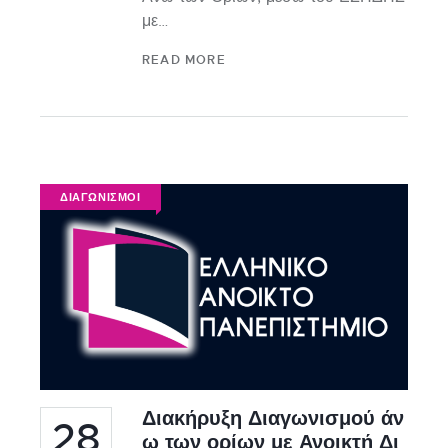
με…
READ MORE
ΔΙΑΓΩΝΙΣΜΟΙ
Διακήρυξη Διαγωνισμού άν
28
ω των ορίων με Ανοικτή Δι