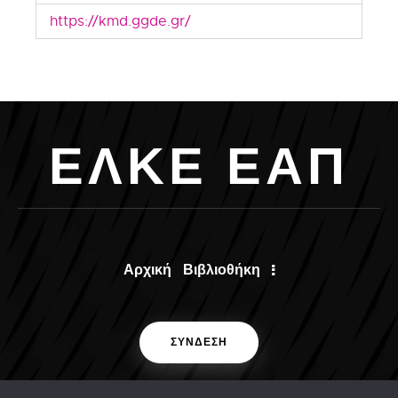
https://kmd.ggde.gr/
Ε
Λ
Κ
Ε
Ε
Α
Π
Αρχική
Βιβλιοθήκη
ΣΥΝΔΕΣΗ