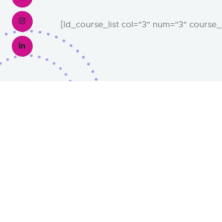
[ld_course_list col="3" num="3" course_