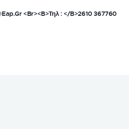
@eap.gr <br><b>Τηλ : </b>2610 367760