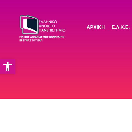
ΑΡΧΙΚΗ
Ε.Λ.Κ.Ε.
Open toolbar