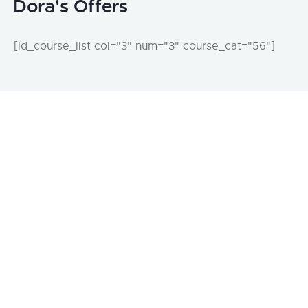
Dora's Offers
[ld_course_list col="3" num="3" course_cat="56"]